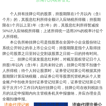
济南代办税务登记
个人持有挂牌公司的股票，持股期限在1个月以内（含1
个月）的，其股息红利所得全额计入应纳税所得额；持股期
限在1个月以上至1年（含1年）的，其股息红利所得暂减按
50%计入应纳税所得额；上述所得统一适用20%的税率计征个
人所得税。
本公告所称挂牌公司是指股票在全国中小企业股份转让
系统公开转让的非上市公众公司；持股期限是指个人取得挂
牌公司股票之日至转让交割该股票之日前一日的持有时间。
二、挂牌公司派发股息红利时，对截至股权登记日个人
持股1年以内（含1年）且尚未转让的，挂牌公司暂不扣缴个
人所得税；待个人转让股票时，证券登记结算公司根据其持
股期限计算应纳税额，由证券公司等股票托管机构从个人资
金账户中扣收并划付证券登记结算公司，证券登记结算公司
应于次月5个工作日内划付挂牌公司，挂牌公司在收到税款当
月的法定申报期内向主管税务机关申报缴纳，并应办理全员
全额扣缴申报。
济南代理记账
、
济南代办注册公司
、
济南代理注册公