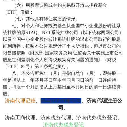
（六）用股票认购或申购交易型开放式指数基金
（ETF）份额；
（七）其他具有转让实质的情形。
七、对个人和证券投资基金从全国中小企业股份转让系
统挂牌的原STAQ、NET系统挂牌公司（以下统称两网公司）
以及全国中小企业股份转让系统挂牌的退市公司取得的股息
红利所得，按照本公告规定计征个人所得税，但退市公司的
限售股按照《财政部 国家税务总局 证监会关于实施上市公司
股息红利差别化个人所得税政策有关问题的通知》（财税
〔2012〕85号）第四条规定执行。
八、本公告所称年（月）是指自然年（月），即持股一
年是指从上一年某月某日至本年同月同日的前一日连续持
股，持股一个月是指从上月某日至本月同日的前一日连续持
股。
济南代理记账
、
济南代办注册公司
、
济南代理注册公
司
、
济南工商代理
、
济南税务代理
、
济南代办税务登记
、
济南代办税务登记