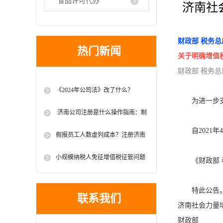
食品许可代办
济南社
财政部 税务总
热门新闻
关于明确增值
财政部 税务总局
《2024年公司法》改了什么？
为进一步支持
（二）花开灿烂靠阳光、人生富贵靠健
济南公司注册是什么操作指南：制
康
造业中小微企业如何享受延续实施的缓
自2021年4
假报员工人数虚列成本？注册济南
缴税费政策， 济南注册公司费用标准
公司——这种方法早已行不通！
小规模纳税人免征增值税征管问题
《财政部 税
明确（附权威解读和案例）济南培训机
构办学许可证办理条件
特此公告
联系我们
济南社会力量
财政部