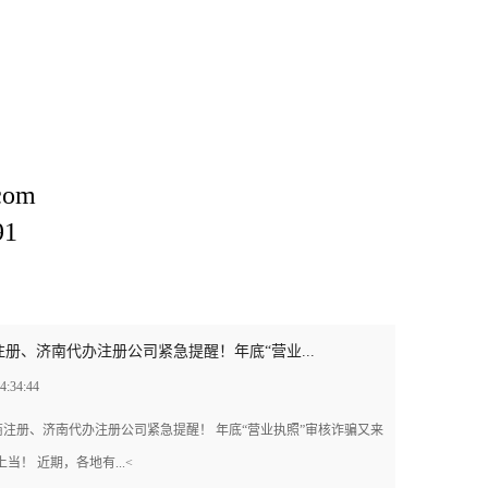
com
91
册、济南代办注册公司紧急提醒！年底“营业...
4:34:44
商注册、济南代办注册公司紧急提醒！ 年底“营业执照”审核诈骗又来
当！ 近期，各地有...<