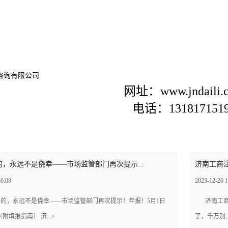
咨询有限公司
网址：www.jndaili.
电话：131817151
，永远不是侥幸——市场监管部门再次提示...
济南工商注
36:08
2023-12-26 1
的，永远不是侥幸——市场监管部门再次提示！年报！5月1日
济南工
填报指南） 济...<
了，千万别上